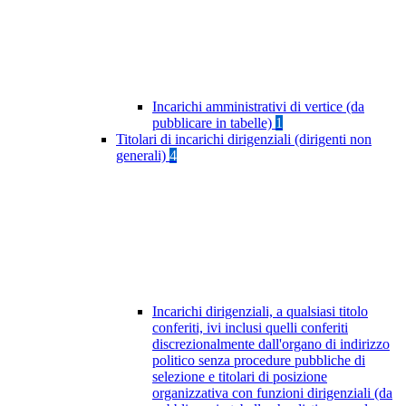
Incarichi amministrativi di vertice (da
pubblicare in tabelle)
1
Titolari di incarichi dirigenziali (dirigenti non
generali)
4
Incarichi dirigenziali, a qualsiasi titolo
conferiti, ivi inclusi quelli conferiti
discrezionalmente dall'organo di indirizzo
politico senza procedure pubbliche di
selezione e titolari di posizione
organizzativa con funzioni dirigenziali (da