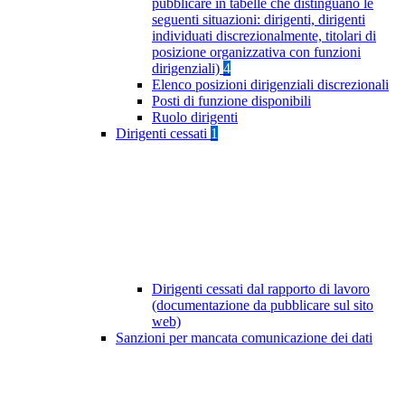
pubblicare in tabelle che distinguano le
seguenti situazioni: dirigenti, dirigenti
individuati discrezionalmente, titolari di
posizione organizzativa con funzioni
dirigenziali)
4
Elenco posizioni dirigenziali discrezionali
Posti di funzione disponibili
Ruolo dirigenti
Dirigenti cessati
1
Dirigenti cessati dal rapporto di lavoro
(documentazione da pubblicare sul sito
web)
Sanzioni per mancata comunicazione dei dati