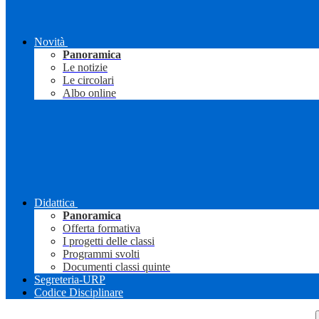
Novità
Panoramica
Le notizie
Le circolari
Albo online
Didattica
Panoramica
Offerta formativa
I progetti delle classi
Programmi svolti
Documenti classi quinte
Segreteria-URP
Codice Disciplinare