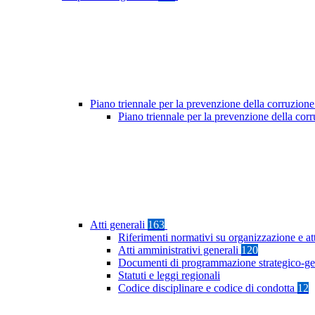
Piano triennale per la prevenzione della corruzione
Piano triennale per la prevenzione della co
Atti generali
163
Riferimenti normativi su organizzazione e at
Atti amministrativi generali
120
Documenti di programmazione strategico-ge
Statuti e leggi regionali
Codice disciplinare e codice di condotta
12