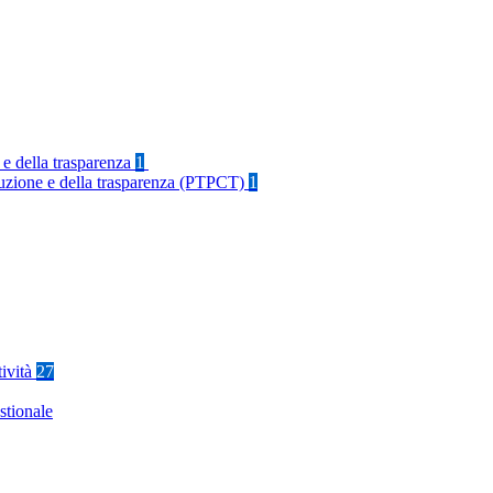
 e della trasparenza
1
rruzione e della trasparenza (PTPCT)
1
tività
27
stionale