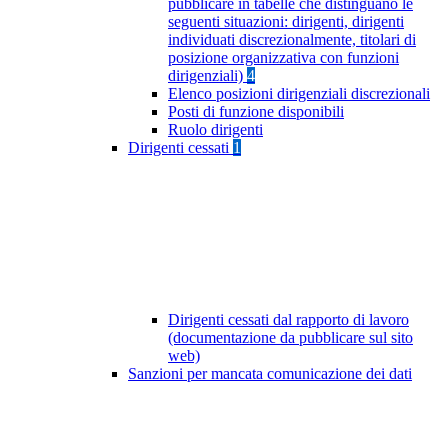
pubblicare in tabelle che distinguano le
seguenti situazioni: dirigenti, dirigenti
individuati discrezionalmente, titolari di
posizione organizzativa con funzioni
dirigenziali)
4
Elenco posizioni dirigenziali discrezionali
Posti di funzione disponibili
Ruolo dirigenti
Dirigenti cessati
1
Dirigenti cessati dal rapporto di lavoro
(documentazione da pubblicare sul sito
web)
Sanzioni per mancata comunicazione dei dati