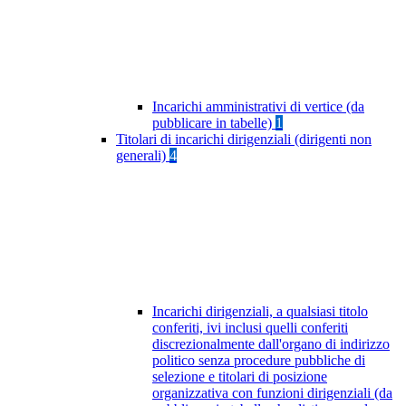
Incarichi amministrativi di vertice (da
pubblicare in tabelle)
1
Titolari di incarichi dirigenziali (dirigenti non
generali)
4
Incarichi dirigenziali, a qualsiasi titolo
conferiti, ivi inclusi quelli conferiti
discrezionalmente dall'organo di indirizzo
politico senza procedure pubbliche di
selezione e titolari di posizione
organizzativa con funzioni dirigenziali (da