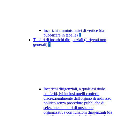
Incarichi amministrativi di vertice (da
pubblicare in tabelle)
1
Titolari di incarichi dirigenziali (dirigenti non
generali)
4
Incarichi dirigenziali, a qualsiasi titolo
conferiti, ivi inclusi quelli conferiti
discrezionalmente dall'organo di indirizzo
politico senza procedure pubbliche di
selezione e titolari di posizione
organizzativa con funzioni dirigenziali (da