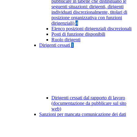
pubblicare in tabelle che distinguano le
seguenti situazioni: dirigenti, dirigenti
individuati discrezionalmente, titolari di
posizione organizzativa con funzioni
dirigenziali)
4
Elenco posizioni dirigenziali discrezionali
Posti di funzione disponibili
Ruolo dirigenti
Dirigenti cessati
1
Dirigenti cessati dal rapporto di lavoro
(documentazione da pubblicare sul sito
web)
Sanzioni per mancata comunicazione dei dati