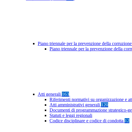
Piano triennale per la prevenzione della corruzione
Piano triennale per la prevenzione della co
Atti generali
163
Riferimenti normativi su organizzazione e at
Atti amministrativi generali
120
Documenti di programmazione strategico-ge
Statuti e leggi regionali
Codice disciplinare e codice di condotta
12