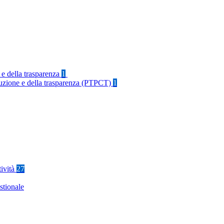
 e della trasparenza
1
rruzione e della trasparenza (PTPCT)
1
tività
27
stionale