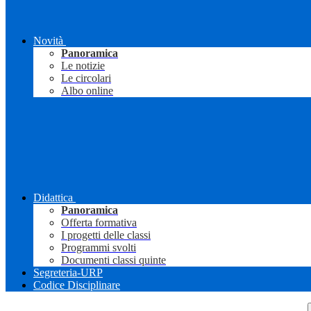
Novità
Panoramica
Le notizie
Le circolari
Albo online
Didattica
Panoramica
Offerta formativa
I progetti delle classi
Programmi svolti
Documenti classi quinte
Segreteria-URP
Codice Disciplinare