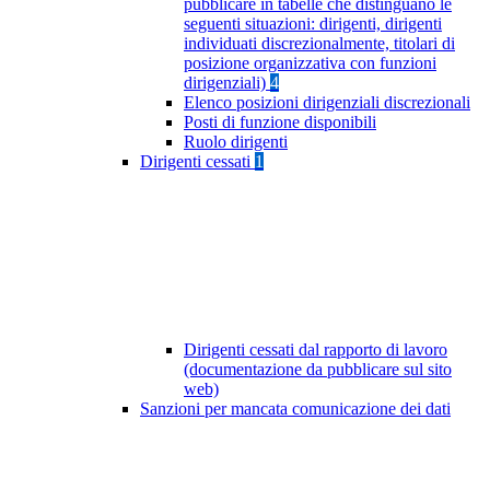
pubblicare in tabelle che distinguano le
seguenti situazioni: dirigenti, dirigenti
individuati discrezionalmente, titolari di
posizione organizzativa con funzioni
dirigenziali)
4
Elenco posizioni dirigenziali discrezionali
Posti di funzione disponibili
Ruolo dirigenti
Dirigenti cessati
1
Dirigenti cessati dal rapporto di lavoro
(documentazione da pubblicare sul sito
web)
Sanzioni per mancata comunicazione dei dati