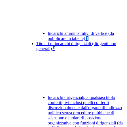
Incarichi amministrativi di vertice (da
pubblicare in tabelle)
1
Titolari di incarichi dirigenziali (dirigenti non
generali)
4
Incarichi dirigenziali, a qualsiasi titolo
conferiti, ivi inclusi quelli conferiti
discrezionalmente dall'organo di indirizzo
politico senza procedure pubbliche di
selezione e titolari di posizione
organizzativa con funzioni dirigenziali (da