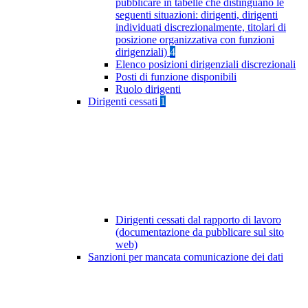
pubblicare in tabelle che distinguano le
seguenti situazioni: dirigenti, dirigenti
individuati discrezionalmente, titolari di
posizione organizzativa con funzioni
dirigenziali)
4
Elenco posizioni dirigenziali discrezionali
Posti di funzione disponibili
Ruolo dirigenti
Dirigenti cessati
1
Dirigenti cessati dal rapporto di lavoro
(documentazione da pubblicare sul sito
web)
Sanzioni per mancata comunicazione dei dati