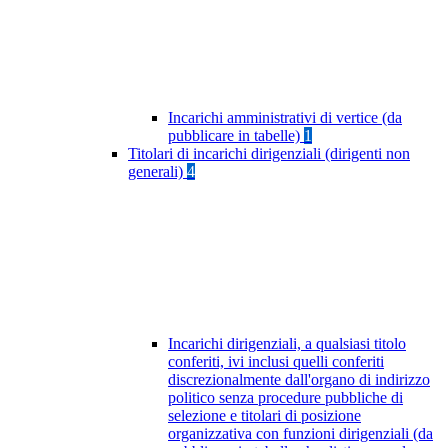
Incarichi amministrativi di vertice (da
pubblicare in tabelle)
1
Titolari di incarichi dirigenziali (dirigenti non
generali)
4
Incarichi dirigenziali, a qualsiasi titolo
conferiti, ivi inclusi quelli conferiti
discrezionalmente dall'organo di indirizzo
politico senza procedure pubbliche di
selezione e titolari di posizione
organizzativa con funzioni dirigenziali (da