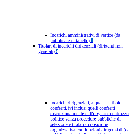
Incarichi amministrativi di vertice (da
pubblicare in tabelle)
1
Titolari di incarichi dirigenziali (dirigenti non
generali)
4
Incarichi dirigenziali, a qualsiasi titolo
conferiti, ivi inclusi quelli conferiti
discrezionalmente dall'organo di indirizzo
politico senza procedure pubbliche di
selezione e titolari di posizione
organizzativa con funzioni dirigenziali (da