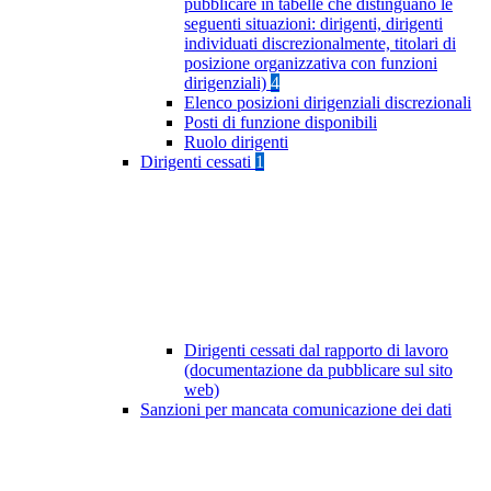
pubblicare in tabelle che distinguano le
seguenti situazioni: dirigenti, dirigenti
individuati discrezionalmente, titolari di
posizione organizzativa con funzioni
dirigenziali)
4
Elenco posizioni dirigenziali discrezionali
Posti di funzione disponibili
Ruolo dirigenti
Dirigenti cessati
1
Dirigenti cessati dal rapporto di lavoro
(documentazione da pubblicare sul sito
web)
Sanzioni per mancata comunicazione dei dati