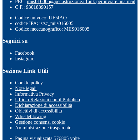
PEC:
miis016005@pec.istruzione.it
Link per inviare una mail
C.F.: 93018890157
Codice univoco: UF5IAO
codice IPA: istsc_miis016005
Codice meccanografico: MIIS016005
Seguici su
Facebook
Instagram
Sezione Link Utili
Cookie policy
Note legali
Informativa Privacy
Ufficio Relazioni con il Pubblico
Dichiarazione di accessibilità
Obiettivi di accessibilità
Whistleblowing
Gestione consensi cookie
Amministrazione trasparente
Pagina visualizzata
576805
volte