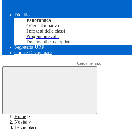
Didattica
Panoramica
Offerta formativa
I progetti delle classi
Programmi svolti
Documenti classi quinte
Segreteria-URP
Codice Disciplinare
Campo di ricerca per le pagine del sito
Home
>
Novità
>
Le circolari