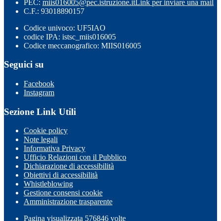
PEC:
miis016005@pec.istruzione.it
Link per inviare una mail
C.F.: 93018890157
Codice univoco: UF5IAO
codice IPA: istsc_miis016005
Codice meccanografico: MIIS016005
Seguici su
Facebook
Instagram
Sezione Link Utili
Cookie policy
Note legali
Informativa Privacy
Ufficio Relazioni con il Pubblico
Dichiarazione di accessibilità
Obiettivi di accessibilità
Whistleblowing
Gestione consensi cookie
Amministrazione trasparente
Pagina visualizzata
576846
volte