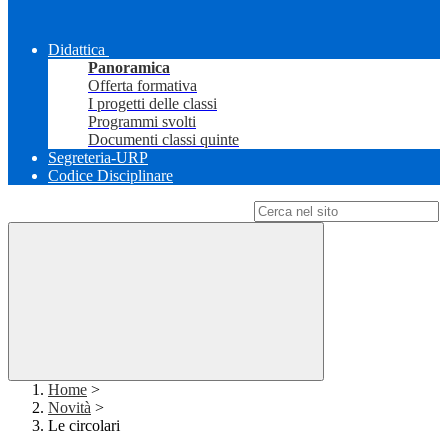
Didattica
Panoramica
Offerta formativa
I progetti delle classi
Programmi svolti
Documenti classi quinte
Segreteria-URP
Codice Disciplinare
Campo di ricerca per le pagine del sito
Home
>
Novità
>
Le circolari