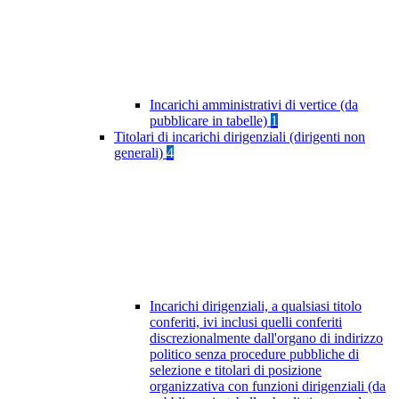
Incarichi amministrativi di vertice (da
pubblicare in tabelle)
1
Titolari di incarichi dirigenziali (dirigenti non
generali)
4
Incarichi dirigenziali, a qualsiasi titolo
conferiti, ivi inclusi quelli conferiti
discrezionalmente dall'organo di indirizzo
politico senza procedure pubbliche di
selezione e titolari di posizione
organizzativa con funzioni dirigenziali (da