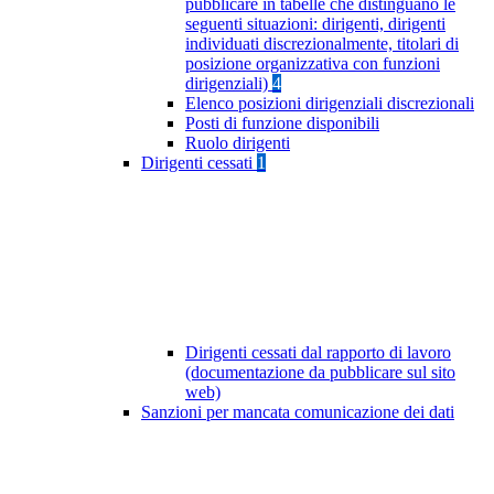
pubblicare in tabelle che distinguano le
seguenti situazioni: dirigenti, dirigenti
individuati discrezionalmente, titolari di
posizione organizzativa con funzioni
dirigenziali)
4
Elenco posizioni dirigenziali discrezionali
Posti di funzione disponibili
Ruolo dirigenti
Dirigenti cessati
1
Dirigenti cessati dal rapporto di lavoro
(documentazione da pubblicare sul sito
web)
Sanzioni per mancata comunicazione dei dati