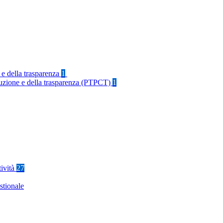
 e della trasparenza
1
rruzione e della trasparenza (PTPCT)
1
tività
27
stionale