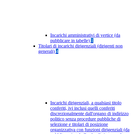
Incarichi amministrativi di vertice (da
pubblicare in tabelle)
1
Titolari di incarichi dirigenziali (dirigenti non
generali)
4
Incarichi dirigenziali, a qualsiasi titolo
conferiti, ivi inclusi quelli conferiti
discrezionalmente dall'organo di indirizzo
politico senza procedure pubbliche di
selezione e titolari di posizione
organizzativa con funzioni dirigenziali (da