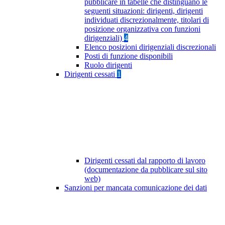
pubblicare in tabelle che distinguano le
seguenti situazioni: dirigenti, dirigenti
individuati discrezionalmente, titolari di
posizione organizzativa con funzioni
dirigenziali)
4
Elenco posizioni dirigenziali discrezionali
Posti di funzione disponibili
Ruolo dirigenti
Dirigenti cessati
1
Dirigenti cessati dal rapporto di lavoro
(documentazione da pubblicare sul sito
web)
Sanzioni per mancata comunicazione dei dati