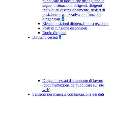
pubblicare in tabelle che distinguano le
seguenti situazioni: dirigenti, dirigenti
individuati discrezionalmente, titolari di
posizione organizzativa con funzioni
dirigenziali)
4
Elenco posizioni dirigenziali discrezionali
Posti di funzione disponibili
Ruolo dirigenti
Dirigenti cessati
1
Dirigenti cessati dal rapporto di lavoro
(documentazione da pubblicare sul sito
web)
Sanzioni per mancata comunicazione dei dati