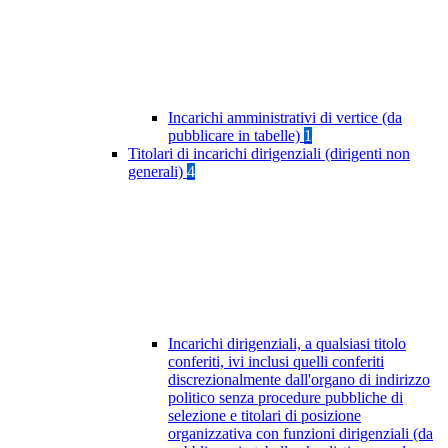
Incarichi amministrativi di vertice (da
pubblicare in tabelle)
1
Titolari di incarichi dirigenziali (dirigenti non
generali)
4
Incarichi dirigenziali, a qualsiasi titolo
conferiti, ivi inclusi quelli conferiti
discrezionalmente dall'organo di indirizzo
politico senza procedure pubbliche di
selezione e titolari di posizione
organizzativa con funzioni dirigenziali (da