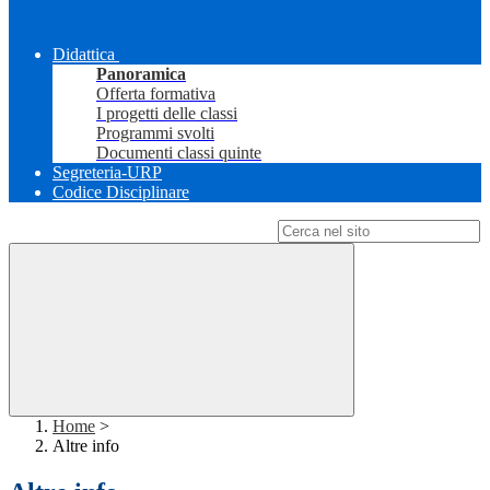
Didattica
Panoramica
Offerta formativa
I progetti delle classi
Programmi svolti
Documenti classi quinte
Segreteria-URP
Codice Disciplinare
Campo di ricerca per le pagine del sito
Home
>
Altre info