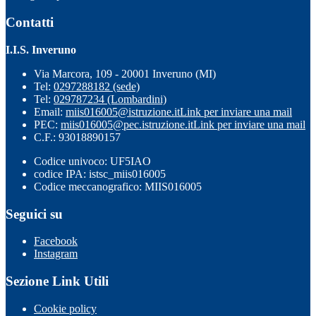
Contatti
I.I.S. Inveruno
Via Marcora, 109 - 20001 Inveruno (MI)
Tel:
0297288182 (sede)
Tel:
029787234 (Lombardini)
Email:
miis016005@istruzione.it
Link per inviare una mail
PEC:
miis016005@pec.istruzione.it
Link per inviare una mail
C.F.: 93018890157
Codice univoco: UF5IAO
codice IPA: istsc_miis016005
Codice meccanografico: MIIS016005
Seguici su
Facebook
Instagram
Sezione Link Utili
Cookie policy