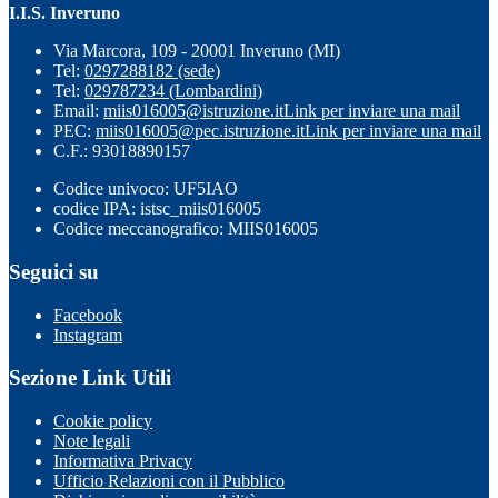
I.I.S. Inveruno
Via Marcora, 109 - 20001 Inveruno (MI)
Tel:
0297288182 (sede)
Tel:
029787234 (Lombardini)
Email:
miis016005@istruzione.it
Link per inviare una mail
PEC:
miis016005@pec.istruzione.it
Link per inviare una mail
C.F.: 93018890157
Codice univoco: UF5IAO
codice IPA: istsc_miis016005
Codice meccanografico: MIIS016005
Seguici su
Facebook
Instagram
Sezione Link Utili
Cookie policy
Note legali
Informativa Privacy
Ufficio Relazioni con il Pubblico