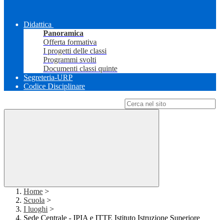
Didattica
Panoramica
Offerta formativa
I progetti delle classi
Programmi svolti
Documenti classi quinte
Segreteria-URP
Codice Disciplinare
Campo di ricerca per le pagine del sito
Home
>
Scuola
>
I luoghi
>
Sede Centrale - IPIA e ITTE Istituto Istruzione Superiore