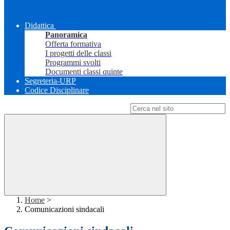
Didattica
Panoramica
Offerta formativa
I progetti delle classi
Programmi svolti
Documenti classi quinte
Segreteria-URP
Codice Disciplinare
Campo di ricerca per le pagine del sito
Home
>
Comunicazioni sindacali