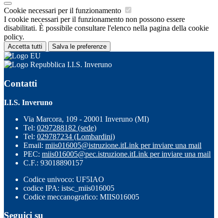
Cookie necessari per il funzionamento
I cookie necessari per il funzionamento non possono essere
disabilitati. È possibile consultare l'elenco nella pagina della cookie
policy.
Accetta tutti
Salva le preferenze
I.I.S. Inveruno
Contatti
I.I.S. Inveruno
Via Marcora, 109 - 20001 Inveruno (MI)
Tel:
0297288182 (sede)
Tel:
029787234 (Lombardini)
Email:
miis016005@istruzione.it
Link per inviare una mail
PEC:
miis016005@pec.istruzione.it
Link per inviare una mail
C.F.: 93018890157
Codice univoco: UF5IAO
codice IPA: istsc_miis016005
Codice meccanografico: MIIS016005
Seguici su