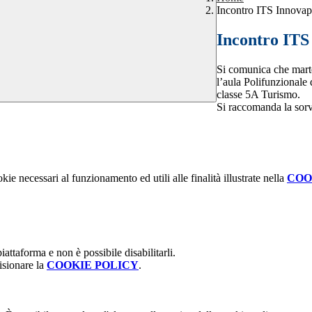
Incontro ITS Innovap
Incontro ITS
Si
comunica che
mart
l’aula
Polifunzionale 
classe
5A Turis
mo
.
Si raccomanda la sorve
kie necessari al funzionamento ed utili alle finalità illustrate nella
COO
attaforma e non è possibile disabilitarli.
isionare la
COOKIE POLICY
.