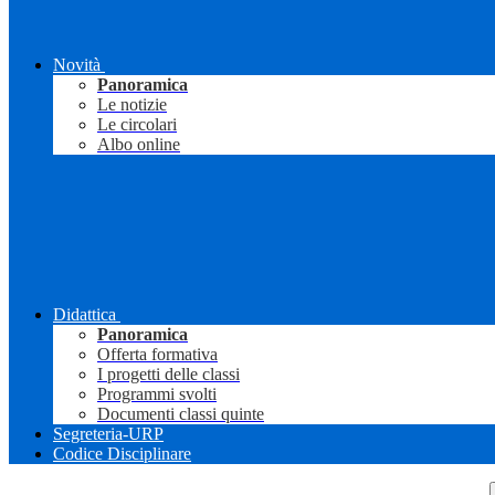
Novità
Panoramica
Le notizie
Le circolari
Albo online
Didattica
Panoramica
Offerta formativa
I progetti delle classi
Programmi svolti
Documenti classi quinte
Segreteria-URP
Codice Disciplinare