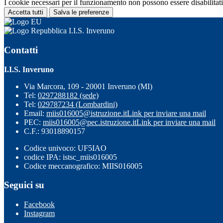
I cookie necessari per il funzionamento non possono essere disabilitati.
Accetta tutti
Salva le preferenze
I.I.S. Inveruno
Contatti
I.I.S. Inveruno
Via Marcora, 109 - 20001 Inveruno (MI)
Tel:
0297288182 (sede)
Tel:
029787234 (Lombardini)
Email:
miis016005@istruzione.it
Link per inviare una mail
PEC:
miis016005@pec.istruzione.it
Link per inviare una mail
C.F.: 93018890157
Codice univoco: UF5IAO
codice IPA: istsc_miis016005
Codice meccanografico: MIIS016005
Seguici su
Facebook
Instagram