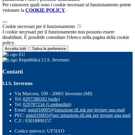
Per conoscere quali sono i cookie necessari al funzionamento potete
visionare la
COOKIE POLICY
.
Cookie necessari per il funzionamento
I cookie necessari per il funzionamento non possono essere
disabilitati. È possibile consultare l'elenco nella pagina della cookie
policy.
Accetta tutti
Salva le preferenze
I.I.S. Inveruno
Contatti
I.I.S. Inveruno
Via Marcora, 109 - 20001 Inveruno (MI)
Tel:
0297288182 (sede)
Tel:
029787234 (Lombardini)
Email:
miis016005@istruzione.it
Link per inviare una mail
PEC:
miis016005@pec.istruzione.it
Link per inviare una mail
C.F.: 93018890157
Codice univoco: UF5IAO