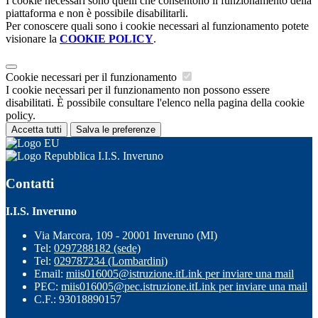
I cookie necessari sono quelli che consentono il funzionamento della
piattaforma e non è possibile disabilitarli.
Per conoscere quali sono i cookie necessari al funzionamento potete
visionare la
COOKIE POLICY
.
Cookie necessari per il funzionamento
I cookie necessari per il funzionamento non possono essere
disabilitati. È possibile consultare l'elenco nella pagina della cookie
policy.
Accetta tutti
Salva le preferenze
I.I.S. Inveruno
Contatti
I.I.S. Inveruno
Via Marcora, 109 - 20001 Inveruno (MI)
Tel:
0297288182 (sede)
Tel:
029787234 (Lombardini)
Email:
miis016005@istruzione.it
Link per inviare una mail
PEC:
miis016005@pec.istruzione.it
Link per inviare una mail
C.F.: 93018890157