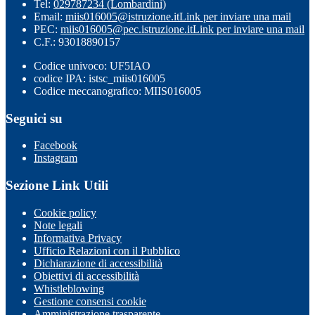
Tel:
029787234 (Lombardini)
Email:
miis016005@istruzione.it
Link per inviare una mail
PEC:
miis016005@pec.istruzione.it
Link per inviare una mail
C.F.: 93018890157
Codice univoco: UF5IAO
codice IPA: istsc_miis016005
Codice meccanografico: MIIS016005
Seguici su
Facebook
Instagram
Sezione Link Utili
Cookie policy
Note legali
Informativa Privacy
Ufficio Relazioni con il Pubblico
Dichiarazione di accessibilità
Obiettivi di accessibilità
Whistleblowing
Gestione consensi cookie
Amministrazione trasparente