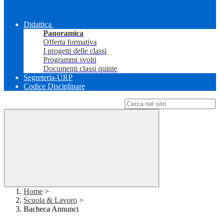
Didattica
Panoramica
Offerta formativa
I progetti delle classi
Programmi svolti
Documenti classi quinte
Segreteria-URP
Codice Disciplinare
Campo di ricerca per le pagine del sito
Home
>
Scuola & Lavoro
>
Bacheca Annunci