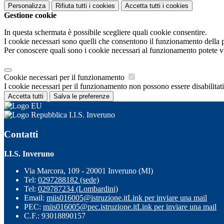
Personalizza
Rifiuta tutti
i cookies
Accetta tutti
i cookies
Gestione cookie
In questa schermata è possibile scegliere quali cookie consentire.
I cookie necessari sono quelli che consentono il funzionamento della pi
Per conoscere quali sono i cookie necessari al funzionamento potete v
Cookie necessari per il funzionamento
I cookie necessari per il funzionamento non possono essere disabilitati.
Accetta tutti
Salva le preferenze
I.I.S. Inveruno
Contatti
I.I.S. Inveruno
Via Marcora, 109 - 20001 Inveruno (MI)
Tel:
0297288182 (sede)
Tel:
029787234 (Lombardini)
Email:
miis016005@istruzione.it
Link per inviare una mail
PEC:
miis016005@pec.istruzione.it
Link per inviare una mail
C.F.: 93018890157