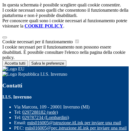
In questa schermata è possibile scegliere quali cookie consentire.
I cookie necessari sono quelli che consentono il funzionamento della
piattaforma e non è possibile disabilitarli.
Per conoscere quali sono i cookie necessari al funzionamento potete
visionare la
COOKIE POLICY
.
Cookie necessari per il funzionamento
I cookie necessari per il funzionamento non possono essere
disabilitati. È possibile consultare l'elenco nella pagina della cookie
policy.
Accetta tutti
Salva le preferenze
I.I.S. Inveruno
Contatti
I.I.S. Inveruno
Via Marcora, 109 - 20001 Inveruno (MI)
Tel:
0297288182 (sede)
Tel:
029787234 (Lombardini)
Email:
miis016005@istruzione.it
Link per inviare una mail
PEC:
miis016005@pec.istruzione.it
Link per inviare una mail