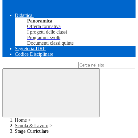
Didattica
Panoramica
Offerta formativa
I progetti delle classi
Programmi svolti
Documenti classi quinte
Segreteria-URP
Codice Disciplinare
Campo di ricerca per le pagine del sito
Home
>
Scuola & Lavoro
>
Stage Curriculare