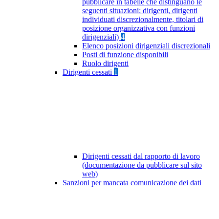
pubblicare in tabelle che distinguano le
seguenti situazioni: dirigenti, dirigenti
individuati discrezionalmente, titolari di
posizione organizzativa con funzioni
dirigenziali)
4
Elenco posizioni dirigenziali discrezionali
Posti di funzione disponibili
Ruolo dirigenti
Dirigenti cessati
1
Dirigenti cessati dal rapporto di lavoro
(documentazione da pubblicare sul sito
web)
Sanzioni per mancata comunicazione dei dati