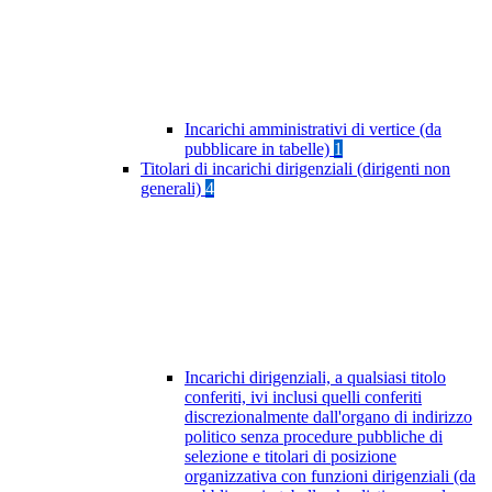
Incarichi amministrativi di vertice (da
pubblicare in tabelle)
1
Titolari di incarichi dirigenziali (dirigenti non
generali)
4
Incarichi dirigenziali, a qualsiasi titolo
conferiti, ivi inclusi quelli conferiti
discrezionalmente dall'organo di indirizzo
politico senza procedure pubbliche di
selezione e titolari di posizione
organizzativa con funzioni dirigenziali (da