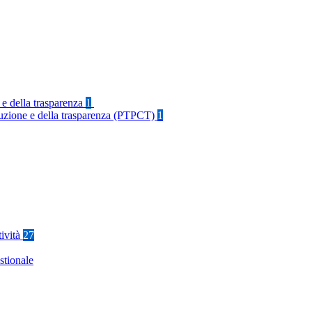
 e della trasparenza
1
rruzione e della trasparenza (PTPCT)
1
tività
27
stionale