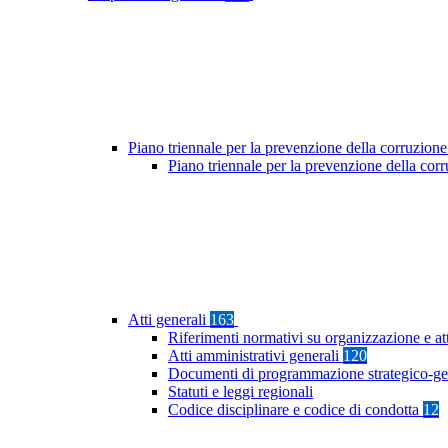
Piano triennale per la prevenzione della corruzione
Piano triennale per la prevenzione della co
Atti generali
163
Riferimenti normativi su organizzazione e at
Atti amministrativi generali
120
Documenti di programmazione strategico-ge
Statuti e leggi regionali
Codice disciplinare e codice di condotta
12