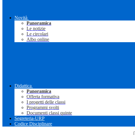
Novità
Panoramica
Le notizie
Le circolari
Albo online
Didattica
Panoramica
Offerta formativa
I progetti delle classi
Programmi svolti
Documenti classi quinte
Segreteria-URP
Codice Disciplinare