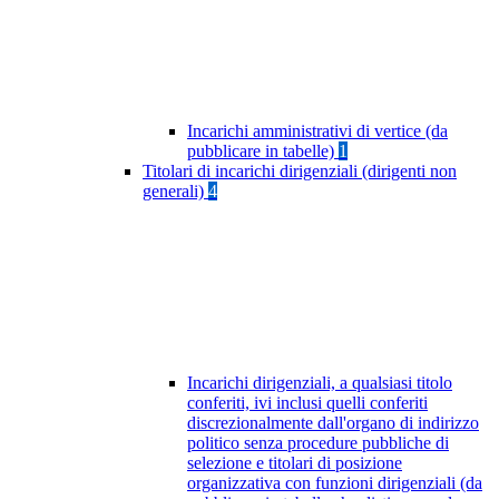
Incarichi amministrativi di vertice (da
pubblicare in tabelle)
1
Titolari di incarichi dirigenziali (dirigenti non
generali)
4
Incarichi dirigenziali, a qualsiasi titolo
conferiti, ivi inclusi quelli conferiti
discrezionalmente dall'organo di indirizzo
politico senza procedure pubbliche di
selezione e titolari di posizione
organizzativa con funzioni dirigenziali (da