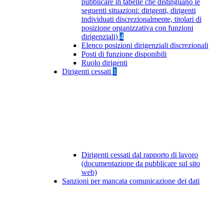
pubblicare in tabelle che distinguano le
seguenti situazioni: dirigenti, dirigenti
individuati discrezionalmente, titolari di
posizione organizzativa con funzioni
dirigenziali)
4
Elenco posizioni dirigenziali discrezionali
Posti di funzione disponibili
Ruolo dirigenti
Dirigenti cessati
1
Dirigenti cessati dal rapporto di lavoro
(documentazione da pubblicare sul sito
web)
Sanzioni per mancata comunicazione dei dati