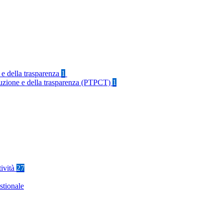
 e della trasparenza
1
rruzione e della trasparenza (PTPCT)
1
tività
27
stionale