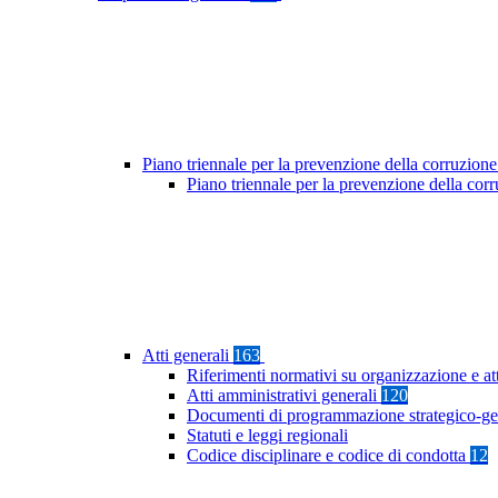
Piano triennale per la prevenzione della corruzione
Piano triennale per la prevenzione della co
Atti generali
163
Riferimenti normativi su organizzazione e at
Atti amministrativi generali
120
Documenti di programmazione strategico-ge
Statuti e leggi regionali
Codice disciplinare e codice di condotta
12