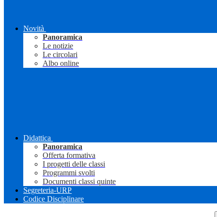
Novità
Panoramica
Le notizie
Le circolari
Albo online
Didattica
Panoramica
Offerta formativa
I progetti delle classi
Programmi svolti
Documenti classi quinte
Segreteria-URP
Codice Disciplinare