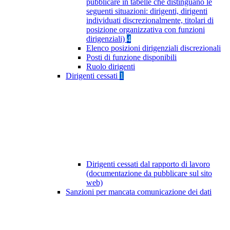
pubblicare in tabelle che distinguano le
seguenti situazioni: dirigenti, dirigenti
individuati discrezionalmente, titolari di
posizione organizzativa con funzioni
dirigenziali)
4
Elenco posizioni dirigenziali discrezionali
Posti di funzione disponibili
Ruolo dirigenti
Dirigenti cessati
1
Dirigenti cessati dal rapporto di lavoro
(documentazione da pubblicare sul sito
web)
Sanzioni per mancata comunicazione dei dati