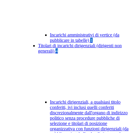
Incarichi amministrativi di vertice (da
pubblicare in tabelle)
1
Titolari di incarichi dirigenziali (dirigenti non
generali)
4
Incarichi dirigenziali, a qualsiasi titolo
conferiti, ivi inclusi quelli conferiti
discrezionalmente dall'organo di indirizzo
politico senza procedure pubbliche di
selezione e titolari di posizione
organizzativa con funzioni dirigenziali (da