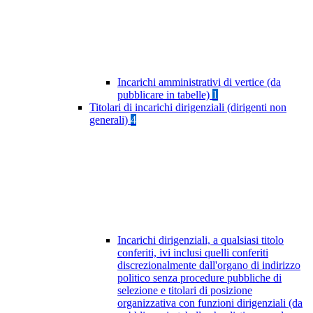
Incarichi amministrativi di vertice (da
pubblicare in tabelle)
1
Titolari di incarichi dirigenziali (dirigenti non
generali)
4
Incarichi dirigenziali, a qualsiasi titolo
conferiti, ivi inclusi quelli conferiti
discrezionalmente dall'organo di indirizzo
politico senza procedure pubbliche di
selezione e titolari di posizione
organizzativa con funzioni dirigenziali (da