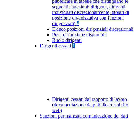
pubblicare in tabelle che distinguano le
seguenti situazioni: dirigenti, dirigenti
individuati discrezionalmente, titolari di
posizione organizzativa con funzioni
dirigenziali)
4
Elenco posizioni dirigenziali discrezionali
Posti di funzione disponibili
Ruolo dirigenti
Dirigenti cessati
1
Dirigenti cessati dal rapporto di lavoro
(documentazione da pubblicare sul sito
web)
Sanzioni per mancata comunicazione dei dati