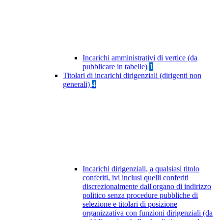
Incarichi amministrativi di vertice (da
pubblicare in tabelle)
1
Titolari di incarichi dirigenziali (dirigenti non
generali)
4
Incarichi dirigenziali, a qualsiasi titolo
conferiti, ivi inclusi quelli conferiti
discrezionalmente dall'organo di indirizzo
politico senza procedure pubbliche di
selezione e titolari di posizione
organizzativa con funzioni dirigenziali (da