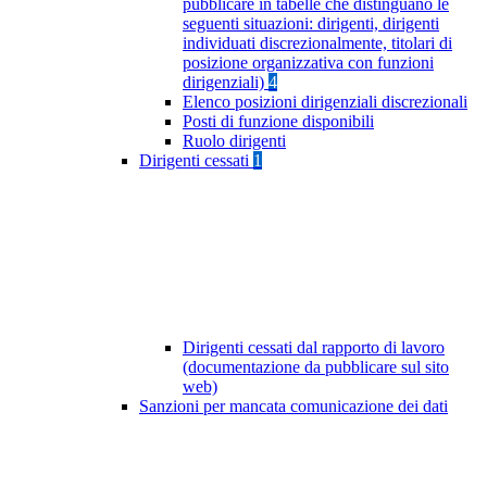
pubblicare in tabelle che distinguano le
seguenti situazioni: dirigenti, dirigenti
individuati discrezionalmente, titolari di
posizione organizzativa con funzioni
dirigenziali)
4
Elenco posizioni dirigenziali discrezionali
Posti di funzione disponibili
Ruolo dirigenti
Dirigenti cessati
1
Dirigenti cessati dal rapporto di lavoro
(documentazione da pubblicare sul sito
web)
Sanzioni per mancata comunicazione dei dati