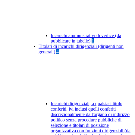
Incarichi amministrativi di vertice (da
pubblicare in tabelle)
1
Titolari di incarichi dirigenziali (dirigenti non
generali)
4
Incarichi dirigenziali, a qualsiasi titolo
conferiti, ivi inclusi quelli conferiti
discrezionalmente dall'organo di indirizzo
politico senza procedure pubbliche di
selezione e titolari di posizione
organizzativa con funzioni dirigenziali (da