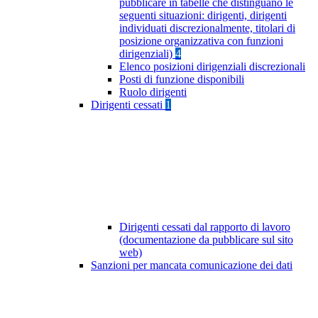
pubblicare in tabelle che distinguano le
seguenti situazioni: dirigenti, dirigenti
individuati discrezionalmente, titolari di
posizione organizzativa con funzioni
dirigenziali)
4
Elenco posizioni dirigenziali discrezionali
Posti di funzione disponibili
Ruolo dirigenti
Dirigenti cessati
1
Dirigenti cessati dal rapporto di lavoro
(documentazione da pubblicare sul sito
web)
Sanzioni per mancata comunicazione dei dati