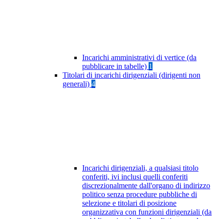
Incarichi amministrativi di vertice (da
pubblicare in tabelle)
1
Titolari di incarichi dirigenziali (dirigenti non
generali)
4
Incarichi dirigenziali, a qualsiasi titolo
conferiti, ivi inclusi quelli conferiti
discrezionalmente dall'organo di indirizzo
politico senza procedure pubbliche di
selezione e titolari di posizione
organizzativa con funzioni dirigenziali (da