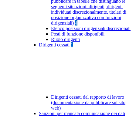
pubblicare in tabelle che distinguano le
seguenti situazioni: dirigenti, dirigenti
individuati discrezionalmente, titolari di
posizione organizzativa con funzioni
dirigenziali)
4
Elenco posizioni dirigenziali discrezionali
Posti di funzione disponibili
Ruolo dirigenti
Dirigenti cessati
1
Dirigenti cessati dal rapporto di lavoro
(documentazione da pubblicare sul sito
web)
Sanzioni per mancata comunicazione dei dati