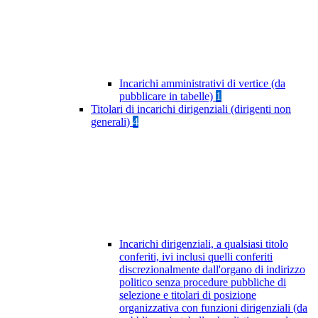
Incarichi amministrativi di vertice (da
pubblicare in tabelle)
1
Titolari di incarichi dirigenziali (dirigenti non
generali)
4
Incarichi dirigenziali, a qualsiasi titolo
conferiti, ivi inclusi quelli conferiti
discrezionalmente dall'organo di indirizzo
politico senza procedure pubbliche di
selezione e titolari di posizione
organizzativa con funzioni dirigenziali (da