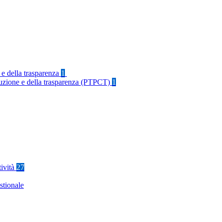
 e della trasparenza
1
rruzione e della trasparenza (PTPCT)
1
tività
27
stionale