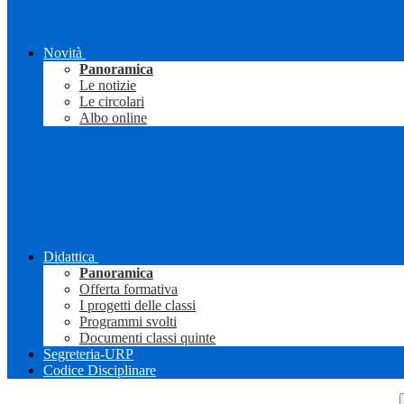
Novità
Panoramica
Le notizie
Le circolari
Albo online
Didattica
Panoramica
Offerta formativa
I progetti delle classi
Programmi svolti
Documenti classi quinte
Segreteria-URP
Codice Disciplinare