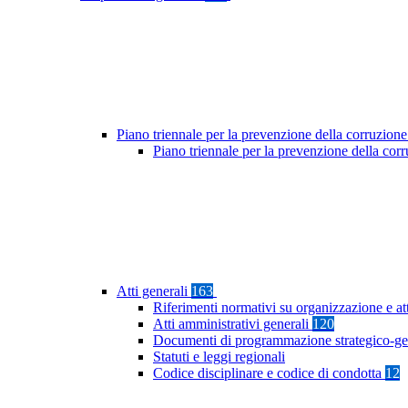
Piano triennale per la prevenzione della corruzione
Piano triennale per la prevenzione della co
Atti generali
163
Riferimenti normativi su organizzazione e at
Atti amministrativi generali
120
Documenti di programmazione strategico-ge
Statuti e leggi regionali
Codice disciplinare e codice di condotta
12