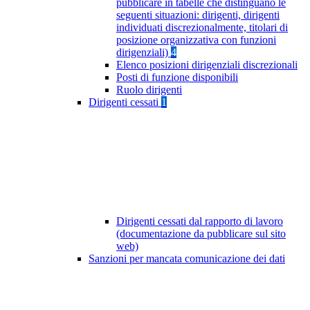
pubblicare in tabelle che distinguano le
seguenti situazioni: dirigenti, dirigenti
individuati discrezionalmente, titolari di
posizione organizzativa con funzioni
dirigenziali)
4
Elenco posizioni dirigenziali discrezionali
Posti di funzione disponibili
Ruolo dirigenti
Dirigenti cessati
1
Dirigenti cessati dal rapporto di lavoro
(documentazione da pubblicare sul sito
web)
Sanzioni per mancata comunicazione dei dati