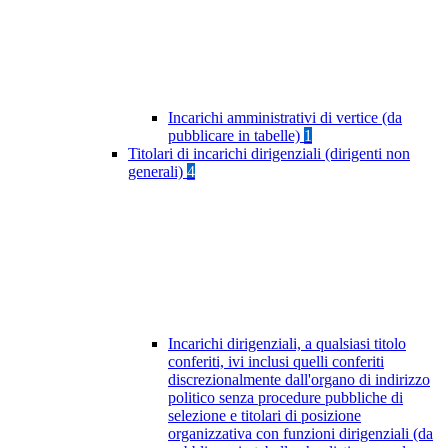
Incarichi amministrativi di vertice (da
pubblicare in tabelle)
1
Titolari di incarichi dirigenziali (dirigenti non
generali)
4
Incarichi dirigenziali, a qualsiasi titolo
conferiti, ivi inclusi quelli conferiti
discrezionalmente dall'organo di indirizzo
politico senza procedure pubbliche di
selezione e titolari di posizione
organizzativa con funzioni dirigenziali (da