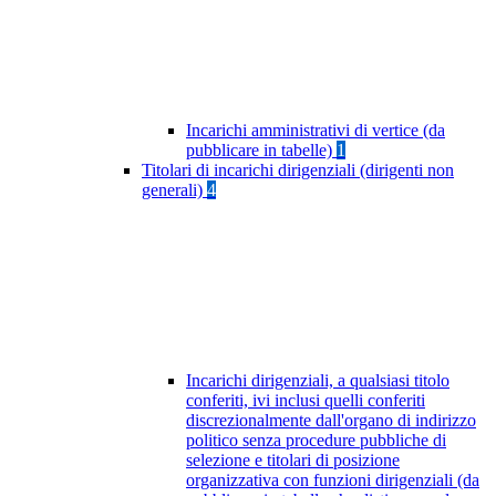
Incarichi amministrativi di vertice (da
pubblicare in tabelle)
1
Titolari di incarichi dirigenziali (dirigenti non
generali)
4
Incarichi dirigenziali, a qualsiasi titolo
conferiti, ivi inclusi quelli conferiti
discrezionalmente dall'organo di indirizzo
politico senza procedure pubbliche di
selezione e titolari di posizione
organizzativa con funzioni dirigenziali (da