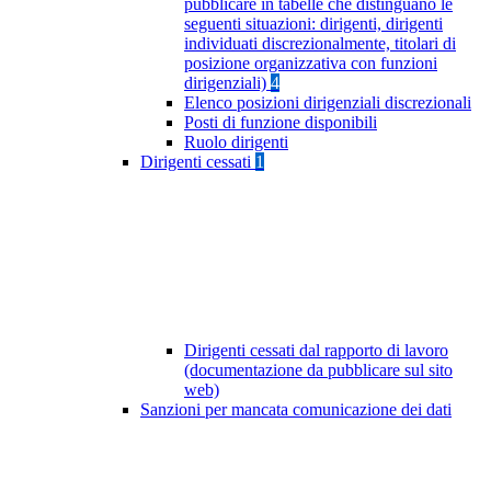
pubblicare in tabelle che distinguano le
seguenti situazioni: dirigenti, dirigenti
individuati discrezionalmente, titolari di
posizione organizzativa con funzioni
dirigenziali)
4
Elenco posizioni dirigenziali discrezionali
Posti di funzione disponibili
Ruolo dirigenti
Dirigenti cessati
1
Dirigenti cessati dal rapporto di lavoro
(documentazione da pubblicare sul sito
web)
Sanzioni per mancata comunicazione dei dati