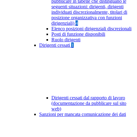
pubblicare in tabelle che distinguano le
seguenti situazioni: dirigenti, dirigenti
individuati discrezionalmente, titolari di
posizione organizzativa con funzioni
dirigenziali)
4
Elenco posizioni dirigenziali discrezionali
Posti di funzione disponibili
Ruolo dirigenti
Dirigenti cessati
1
Dirigenti cessati dal rapporto di lavoro
(documentazione da pubblicare sul sito
web)
Sanzioni per mancata comunicazione dei dati