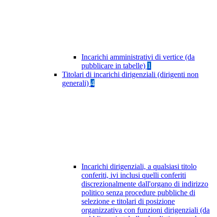
Incarichi amministrativi di vertice (da
pubblicare in tabelle)
1
Titolari di incarichi dirigenziali (dirigenti non
generali)
4
Incarichi dirigenziali, a qualsiasi titolo
conferiti, ivi inclusi quelli conferiti
discrezionalmente dall'organo di indirizzo
politico senza procedure pubbliche di
selezione e titolari di posizione
organizzativa con funzioni dirigenziali (da