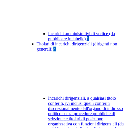
Incarichi amministrativi di vertice (da
pubblicare in tabelle)
1
Titolari di incarichi dirigenziali (dirigenti non
generali)
4
Incarichi dirigenziali, a qualsiasi titolo
conferiti, ivi inclusi quelli conferiti
discrezionalmente dall'organo di indirizzo
politico senza procedure pubbliche di
selezione e titolari di posizione
organizzativa con funzioni dirigenziali (da