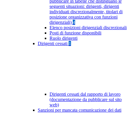
pubblicare in tabelle che distinguano le
seguenti situazioni: dirigenti, dirigenti
individuati discrezionalmente, titolari di
posizione organizzativa con funzioni
dirigenziali)
4
Elenco posizioni dirigenziali discrezionali
Posti di funzione disponibili
Ruolo dirigenti
Dirigenti cessati
1
Dirigenti cessati dal rapporto di lavoro
(documentazione da pubblicare sul sito
web)
Sanzioni per mancata comunicazione dei dati