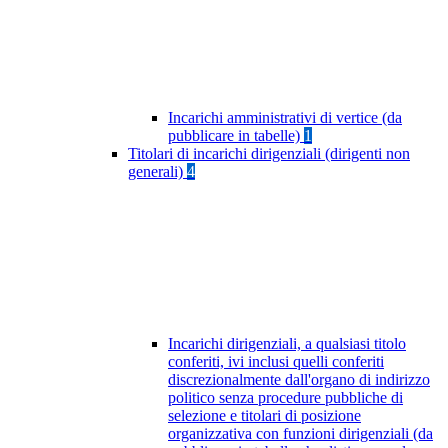
Incarichi amministrativi di vertice (da
pubblicare in tabelle)
1
Titolari di incarichi dirigenziali (dirigenti non
generali)
4
Incarichi dirigenziali, a qualsiasi titolo
conferiti, ivi inclusi quelli conferiti
discrezionalmente dall'organo di indirizzo
politico senza procedure pubbliche di
selezione e titolari di posizione
organizzativa con funzioni dirigenziali (da