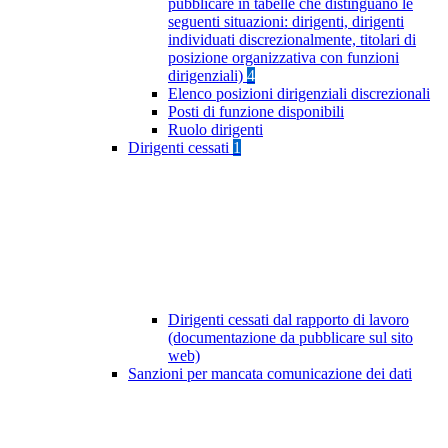
pubblicare in tabelle che distinguano le
seguenti situazioni: dirigenti, dirigenti
individuati discrezionalmente, titolari di
posizione organizzativa con funzioni
dirigenziali)
4
Elenco posizioni dirigenziali discrezionali
Posti di funzione disponibili
Ruolo dirigenti
Dirigenti cessati
1
Dirigenti cessati dal rapporto di lavoro
(documentazione da pubblicare sul sito
web)
Sanzioni per mancata comunicazione dei dati