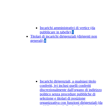
Incarichi amministrativi di vertice (da
pubblicare in tabelle)
1
Titolari di incarichi dirigenziali (dirigenti non
generali)
4
Incarichi dirigenziali, a qualsiasi titolo
conferiti, ivi inclusi quelli conferiti
discrezionalmente dall'organo di indirizzo
politico senza procedure pubbliche di
selezione e titolari di posizione
organizzativa con funzioni dirigenziali (da