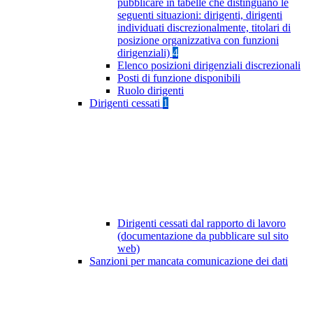
pubblicare in tabelle che distinguano le
seguenti situazioni: dirigenti, dirigenti
individuati discrezionalmente, titolari di
posizione organizzativa con funzioni
dirigenziali)
4
Elenco posizioni dirigenziali discrezionali
Posti di funzione disponibili
Ruolo dirigenti
Dirigenti cessati
1
Dirigenti cessati dal rapporto di lavoro
(documentazione da pubblicare sul sito
web)
Sanzioni per mancata comunicazione dei dati