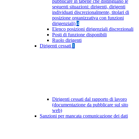
pubblicare in tabelle che distinguano le
seguenti situazioni: dirigenti, dirigenti
individuati discrezionalmente, titolari di
posizione organizzativa con funzioni
dirigenziali)
4
Elenco posizioni dirigenziali discrezionali
Posti di funzione disponibili
Ruolo dirigenti
Dirigenti cessati
1
Dirigenti cessati dal rapporto di lavoro
(documentazione da pubblicare sul sito
web)
Sanzioni per mancata comunicazione dei dati