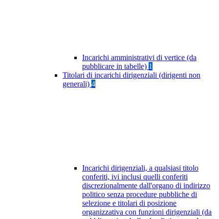
Incarichi amministrativi di vertice (da
pubblicare in tabelle)
1
Titolari di incarichi dirigenziali (dirigenti non
generali)
4
Incarichi dirigenziali, a qualsiasi titolo
conferiti, ivi inclusi quelli conferiti
discrezionalmente dall'organo di indirizzo
politico senza procedure pubbliche di
selezione e titolari di posizione
organizzativa con funzioni dirigenziali (da