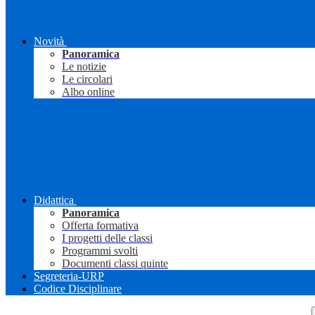
Novità
Panoramica
Le notizie
Le circolari
Albo online
Didattica
Panoramica
Offerta formativa
I progetti delle classi
Programmi svolti
Documenti classi quinte
Segreteria-URP
Codice Disciplinare