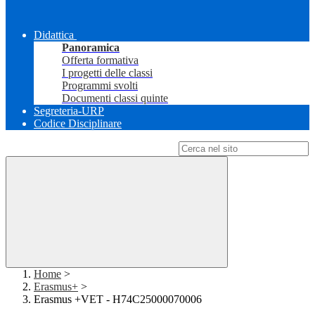
Didattica
Panoramica
Offerta formativa
I progetti delle classi
Programmi svolti
Documenti classi quinte
Segreteria-URP
Codice Disciplinare
Campo di ricerca per le pagine del sito
Home
>
Erasmus+
>
Erasmus +VET - H74C25000070006