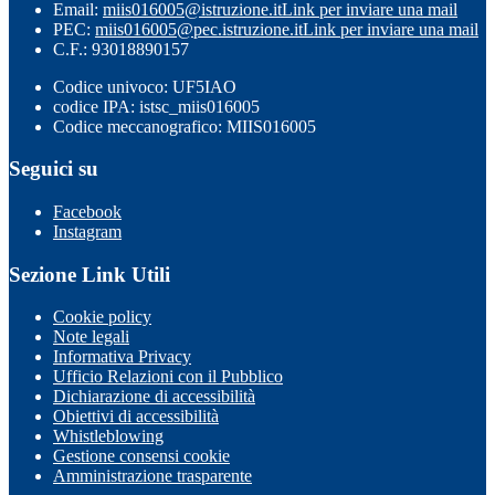
Email:
miis016005@istruzione.it
Link per inviare una mail
PEC:
miis016005@pec.istruzione.it
Link per inviare una mail
C.F.: 93018890157
Codice univoco: UF5IAO
codice IPA: istsc_miis016005
Codice meccanografico: MIIS016005
Seguici su
Facebook
Instagram
Sezione Link Utili
Cookie policy
Note legali
Informativa Privacy
Ufficio Relazioni con il Pubblico
Dichiarazione di accessibilità
Obiettivi di accessibilità
Whistleblowing
Gestione consensi cookie
Amministrazione trasparente