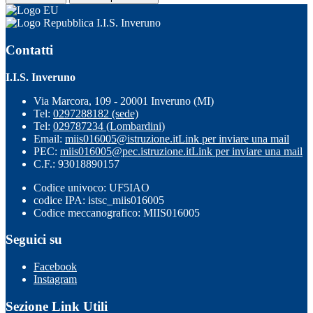
I.I.S. Inveruno
Contatti
I.I.S. Inveruno
Via Marcora, 109 - 20001 Inveruno (MI)
Tel:
0297288182 (sede)
Tel:
029787234 (Lombardini)
Email:
miis016005@istruzione.it
Link per inviare una mail
PEC:
miis016005@pec.istruzione.it
Link per inviare una mail
C.F.: 93018890157
Codice univoco: UF5IAO
codice IPA: istsc_miis016005
Codice meccanografico: MIIS016005
Seguici su
Facebook
Instagram
Sezione Link Utili