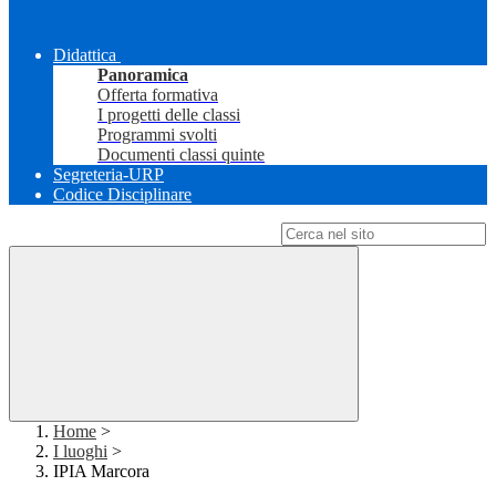
Didattica
Panoramica
Offerta formativa
I progetti delle classi
Programmi svolti
Documenti classi quinte
Segreteria-URP
Codice Disciplinare
Campo di ricerca per le pagine del sito
Home
>
I luoghi
>
IPIA Marcora