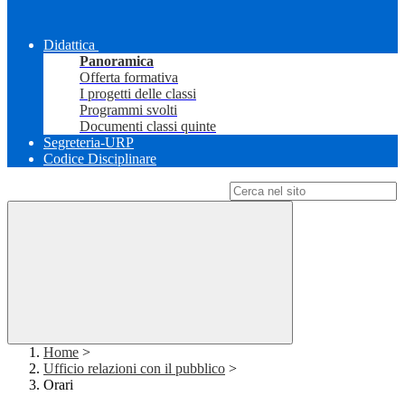
Didattica
Panoramica
Offerta formativa
I progetti delle classi
Programmi svolti
Documenti classi quinte
Segreteria-URP
Codice Disciplinare
Campo di ricerca per le pagine del sito
Home
>
Ufficio relazioni con il pubblico
>
Orari