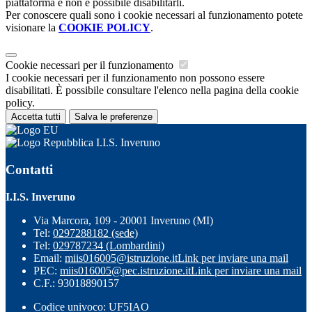
piattaforma e non è possibile disabilitarli.
Per conoscere quali sono i cookie necessari al funzionamento potete
visionare la
COOKIE POLICY
.
Cookie necessari per il funzionamento
I cookie necessari per il funzionamento non possono essere
disabilitati. È possibile consultare l'elenco nella pagina della cookie
policy.
Accetta tutti
Salva le preferenze
I.I.S. Inveruno
Contatti
I.I.S. Inveruno
Via Marcora, 109 - 20001 Inveruno (MI)
Tel:
0297288182 (sede)
Tel:
029787234 (Lombardini)
Email:
miis016005@istruzione.it
Link per inviare una mail
PEC:
miis016005@pec.istruzione.it
Link per inviare una mail
C.F.: 93018890157
Codice univoco: UF5IAO