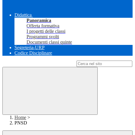
Didattica
Panoramica
Offerta formativa
I progetti delle classi
Programmi svolti
Documenti classi quinte
Segreteria-URP
Codice Disciplinare
Campo di ricerca per le pagine del sito
Home
>
PNSD