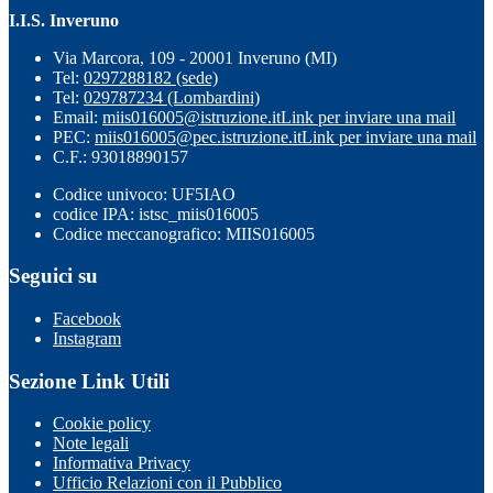
I.I.S. Inveruno
Via Marcora, 109 - 20001 Inveruno (MI)
Tel:
0297288182 (sede)
Tel:
029787234 (Lombardini)
Email:
miis016005@istruzione.it
Link per inviare una mail
PEC:
miis016005@pec.istruzione.it
Link per inviare una mail
C.F.: 93018890157
Codice univoco: UF5IAO
codice IPA: istsc_miis016005
Codice meccanografico: MIIS016005
Seguici su
Facebook
Instagram
Sezione Link Utili
Cookie policy
Note legali
Informativa Privacy
Ufficio Relazioni con il Pubblico