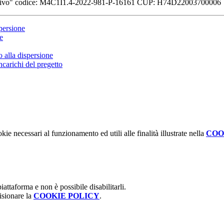
 formativo" codice: M4C1I1.4-2022-981-P-16161 CUP: H74D22003700006
persione
e
o alla dispersione
ncarichi del pregetto
kie necessari al funzionamento ed utili alle finalità illustrate nella
COO
attaforma e non è possibile disabilitarli.
isionare la
COOKIE POLICY
.