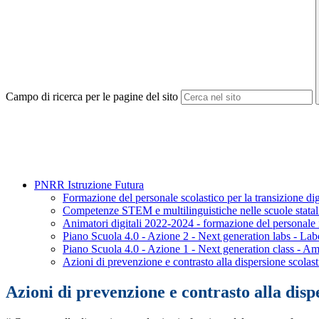
Campo di ricerca per le pagine del sito
PNRR Istruzione Futura
Formazione del personale scolastico per la transizione di
Competenze STEM e multilinguistiche nelle scuole stat
Animatori digitali 2022-2024 - formazione del personale 
Piano Scuola 4.0 - Azione 2 - Next generation labs - Lab
Piano Scuola 4.0 - Azione 1 - Next generation class - 
Azioni di prevenzione e contrasto alla dispersione sco
Azioni di prevenzione e contrasto alla dis