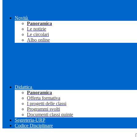
Novità
Panoramica
Le notizie
Le circolari
Albo online
Didattica
Panoramica
Offerta formativa
I progetti delle classi
Programmi svolti
Documenti classi quinte
Segreteria-URP
Codice Disciplinare