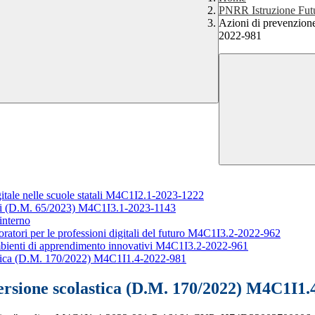
PNRR Istruzione Fut
Azioni di prevenzione
2022-981
gitale nelle scuole statali M4C1I2.1-2023-1222
ali (D.M. 65/2023) M4C1I3.1-2023-1143
interno
oratori per le professioni digitali del futuro M4C1I3.2-2022-962
Ambienti di apprendimento innovativi M4C1I3.2-2022-961
lastica (D.M. 170/2022) M4C1I1.4-2022-981
persione scolastica (D.M. 170/2022) M4C1I1