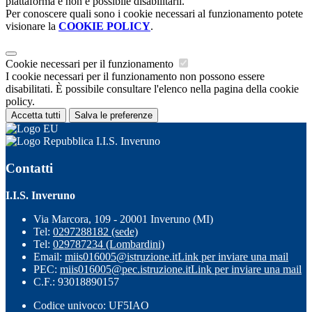
piattaforma e non è possibile disabilitarli.
Per conoscere quali sono i cookie necessari al funzionamento potete
visionare la
COOKIE POLICY
.
Cookie necessari per il funzionamento
I cookie necessari per il funzionamento non possono essere
disabilitati. È possibile consultare l'elenco nella pagina della cookie
policy.
Accetta tutti
Salva le preferenze
I.I.S. Inveruno
Contatti
I.I.S. Inveruno
Via Marcora, 109 - 20001 Inveruno (MI)
Tel:
0297288182 (sede)
Tel:
029787234 (Lombardini)
Email:
miis016005@istruzione.it
Link per inviare una mail
PEC:
miis016005@pec.istruzione.it
Link per inviare una mail
C.F.: 93018890157
Codice univoco: UF5IAO