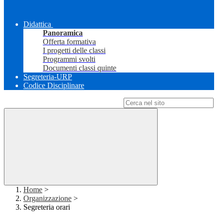
Didattica
Panoramica
Offerta formativa
I progetti delle classi
Programmi svolti
Documenti classi quinte
Segreteria-URP
Codice Disciplinare
Campo di ricerca per le pagine del sito
Home
>
Organizzazione
>
Segreteria orari