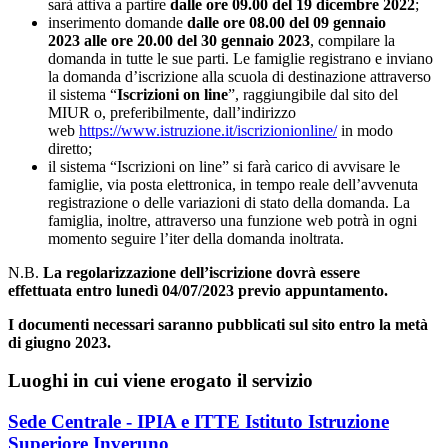
sarà attiva a partire
dalle ore 09.00 del 19 dicembre 2022
;
inserimento domande
dalle ore 08.00 del 09 gennaio
2023 alle ore 20.00 del 30 gennaio 2023
, compilare la
domanda in tutte le sue parti. Le famiglie registrano e inviano
la domanda d’iscrizione alla scuola di destinazione attraverso
il sistema “
Iscrizioni on line
”, raggiungibile dal sito del
MIUR o, preferibilmente, dall’indirizzo
web
https://www.istruzione.it/iscrizionionline/
in modo
diretto;
il sistema “Iscrizioni on line” si farà carico di avvisare le
famiglie, via posta elettronica, in tempo reale dell’avvenuta
registrazione o delle variazioni di stato della domanda. La
famiglia, inoltre, attraverso una funzione web potrà in ogni
momento seguire l’iter della domanda inoltrata.
N.B.
La regolarizzazione dell’iscrizione dovrà essere
effettuata entro
lunedì 04/07/2023 previo appuntamento.
I documenti necessari saranno pubblicati sul sito entro la metà
di giugno 2023.
Luoghi in cui viene erogato il servizio
Sede Centrale - IPIA e ITTE Istituto Istruzione
Superiore Inveruno