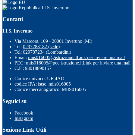
I.I.S. Inveruno
Contatti
I.I.S. Inveruno
Via Marcora, 109 - 20001 Inveruno (MI)
Tel:
0297288182 (sede)
Tel:
029787234 (Lombardini)
Email:
miis016005@istruzione.it
Link per inviare una mail
PEC:
miis016005@pec.istruzione.it
Link per inviare una mail
C.F.: 93018890157
Codice univoco: UF5IAO
codice IPA: istsc_miis016005
Codice meccanografico: MIIS016005
Seguici su
Facebook
Instagram
Sezione Link Utili