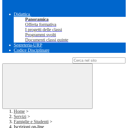
Didattica
Panoramica
Offerta formativa
I progetti delle classi
Programmi svolti
Documenti classi quinte
Segreteria-URP
Codice Disciplinare
Campo di ricerca per le pagine del sito
Home
>
Servizi
>
Famiglie e Studenti
>
Iscrizioni on-line