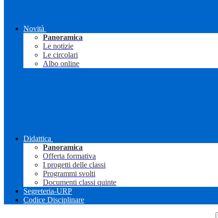
Novità
Panoramica
Le notizie
Le circolari
Albo online
Didattica
Panoramica
Offerta formativa
I progetti delle classi
Programmi svolti
Documenti classi quinte
Segreteria-URP
Codice Disciplinare